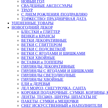
НОВЫЙ ГОД
СВАДЕБНЫЕ АКСЕССУАРЫ
ТРАУР
С ДНЕМ РОЖДЕНИЯ /ПОЗДРАВЛЯЮ
ТОРЖЕСТВО/ ПРАЗДНИЧНАЯ ДАТА
УЦЕНЕННЫЕ ТОВАРЫ
НОВОГОДНИЙ ДЕКОР
БЛЕСТКИ и ГЛИТТЕР
ВЕНКИ и КРАНСЫ
ВЕТКИ ДЕКОРАТИВНЫЕ
ВЕТКИ С ГЛИТТЕРОМ
ВЕТКИ С ПОДСВЕТКОЙ
ВЕТКИ С ЯГОДАМИ И ШИШКАМИ
ВЕТКИ ХВОЙНЫЕ
ВСТАВКИ и ТОППЕРЫ
ГИРЛЯНДЫ ДЕКОРАТИВНЫЕ
ГИРЛЯНДЫ С ЯГОДАМИ И ШИШКАМИ
ГИРЛЯНДЫ СВЕТОДИОДНЫЕ
ГИРЛЯНДЫ ХВОЙНЫЕ
ЕЛИ и ДЕРЕВЬЯ
ДЕД МОРОЗ, СНЕГУРОЧКА, САНТА
КОРОБКИ ПОДАРОЧНЫЕ, СУМКИ, КОРЗИНЫ,
ЛЕНТЫ, ТЕСЬМА, ШНУРЫ, ШПАГАТЫ НГ
ПАКЕТЫ, СУМКИ и МЕШОЧКИ
СНЕГ ИСКУССТВЕННЫЙ и НАПОЛНИТЕЛИ