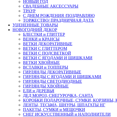
НОВЫЙ ГОД
СВАДЕБНЫЕ АКСЕССУАРЫ
ТРАУР
С ДНЕМ РОЖДЕНИЯ /ПОЗДРАВЛЯЮ
ТОРЖЕСТВО/ ПРАЗДНИЧНАЯ ДАТА
УЦЕНЕННЫЕ ТОВАРЫ
НОВОГОДНИЙ ДЕКОР
БЛЕСТКИ и ГЛИТТЕР
ВЕНКИ и КРАНСЫ
ВЕТКИ ДЕКОРАТИВНЫЕ
ВЕТКИ С ГЛИТТЕРОМ
ВЕТКИ С ПОДСВЕТКОЙ
ВЕТКИ С ЯГОДАМИ И ШИШКАМИ
ВЕТКИ ХВОЙНЫЕ
ВСТАВКИ и ТОППЕРЫ
ГИРЛЯНДЫ ДЕКОРАТИВНЫЕ
ГИРЛЯНДЫ С ЯГОДАМИ И ШИШКАМИ
ГИРЛЯНДЫ СВЕТОДИОДНЫЕ
ГИРЛЯНДЫ ХВОЙНЫЕ
ЕЛИ и ДЕРЕВЬЯ
ДЕД МОРОЗ, СНЕГУРОЧКА, САНТА
КОРОБКИ ПОДАРОЧНЫЕ, СУМКИ, КОРЗИНЫ,
ЛЕНТЫ, ТЕСЬМА, ШНУРЫ, ШПАГАТЫ НГ
ПАКЕТЫ, СУМКИ и МЕШОЧКИ
СНЕГ ИСКУССТВЕННЫЙ и НАПОЛНИТЕЛИ