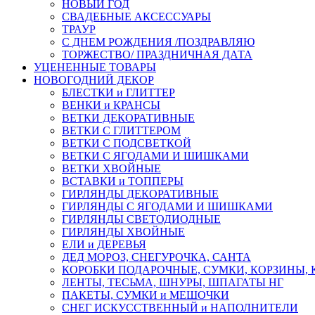
НОВЫЙ ГОД
СВАДЕБНЫЕ АКСЕССУАРЫ
ТРАУР
С ДНЕМ РОЖДЕНИЯ /ПОЗДРАВЛЯЮ
ТОРЖЕСТВО/ ПРАЗДНИЧНАЯ ДАТА
УЦЕНЕННЫЕ ТОВАРЫ
НОВОГОДНИЙ ДЕКОР
БЛЕСТКИ и ГЛИТТЕР
ВЕНКИ и КРАНСЫ
ВЕТКИ ДЕКОРАТИВНЫЕ
ВЕТКИ С ГЛИТТЕРОМ
ВЕТКИ С ПОДСВЕТКОЙ
ВЕТКИ С ЯГОДАМИ И ШИШКАМИ
ВЕТКИ ХВОЙНЫЕ
ВСТАВКИ и ТОППЕРЫ
ГИРЛЯНДЫ ДЕКОРАТИВНЫЕ
ГИРЛЯНДЫ С ЯГОДАМИ И ШИШКАМИ
ГИРЛЯНДЫ СВЕТОДИОДНЫЕ
ГИРЛЯНДЫ ХВОЙНЫЕ
ЕЛИ и ДЕРЕВЬЯ
ДЕД МОРОЗ, СНЕГУРОЧКА, САНТА
КОРОБКИ ПОДАРОЧНЫЕ, СУМКИ, КОРЗИНЫ,
ЛЕНТЫ, ТЕСЬМА, ШНУРЫ, ШПАГАТЫ НГ
ПАКЕТЫ, СУМКИ и МЕШОЧКИ
СНЕГ ИСКУССТВЕННЫЙ и НАПОЛНИТЕЛИ