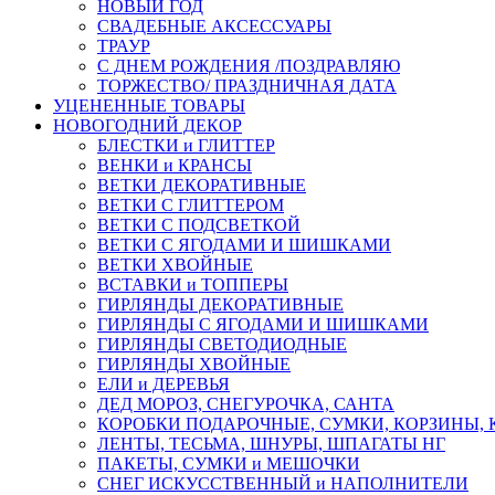
НОВЫЙ ГОД
СВАДЕБНЫЕ АКСЕССУАРЫ
ТРАУР
С ДНЕМ РОЖДЕНИЯ /ПОЗДРАВЛЯЮ
ТОРЖЕСТВО/ ПРАЗДНИЧНАЯ ДАТА
УЦЕНЕННЫЕ ТОВАРЫ
НОВОГОДНИЙ ДЕКОР
БЛЕСТКИ и ГЛИТТЕР
ВЕНКИ и КРАНСЫ
ВЕТКИ ДЕКОРАТИВНЫЕ
ВЕТКИ С ГЛИТТЕРОМ
ВЕТКИ С ПОДСВЕТКОЙ
ВЕТКИ С ЯГОДАМИ И ШИШКАМИ
ВЕТКИ ХВОЙНЫЕ
ВСТАВКИ и ТОППЕРЫ
ГИРЛЯНДЫ ДЕКОРАТИВНЫЕ
ГИРЛЯНДЫ С ЯГОДАМИ И ШИШКАМИ
ГИРЛЯНДЫ СВЕТОДИОДНЫЕ
ГИРЛЯНДЫ ХВОЙНЫЕ
ЕЛИ и ДЕРЕВЬЯ
ДЕД МОРОЗ, СНЕГУРОЧКА, САНТА
КОРОБКИ ПОДАРОЧНЫЕ, СУМКИ, КОРЗИНЫ,
ЛЕНТЫ, ТЕСЬМА, ШНУРЫ, ШПАГАТЫ НГ
ПАКЕТЫ, СУМКИ и МЕШОЧКИ
СНЕГ ИСКУССТВЕННЫЙ и НАПОЛНИТЕЛИ