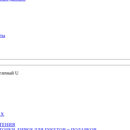
кты
зеленый U
АХ
СТЕНИЯ
ТОЧКИ, БИРКИ ДЛЯ БУКЕТОВ и ПОДАРКОВ