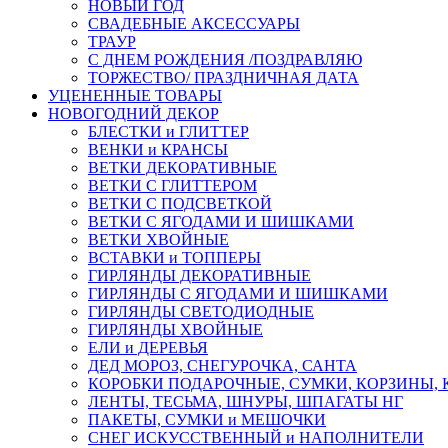
НОВЫЙ ГОД
СВАДЕБНЫЕ АКСЕССУАРЫ
ТРАУР
С ДНЕМ РОЖДЕНИЯ /ПОЗДРАВЛЯЮ
ТОРЖЕСТВО/ ПРАЗДНИЧНАЯ ДАТА
УЦЕНЕННЫЕ ТОВАРЫ
НОВОГОДНИЙ ДЕКОР
БЛЕСТКИ и ГЛИТТЕР
ВЕНКИ и КРАНСЫ
ВЕТКИ ДЕКОРАТИВНЫЕ
ВЕТКИ С ГЛИТТЕРОМ
ВЕТКИ С ПОДСВЕТКОЙ
ВЕТКИ С ЯГОДАМИ И ШИШКАМИ
ВЕТКИ ХВОЙНЫЕ
ВСТАВКИ и ТОППЕРЫ
ГИРЛЯНДЫ ДЕКОРАТИВНЫЕ
ГИРЛЯНДЫ С ЯГОДАМИ И ШИШКАМИ
ГИРЛЯНДЫ СВЕТОДИОДНЫЕ
ГИРЛЯНДЫ ХВОЙНЫЕ
ЕЛИ и ДЕРЕВЬЯ
ДЕД МОРОЗ, СНЕГУРОЧКА, САНТА
КОРОБКИ ПОДАРОЧНЫЕ, СУМКИ, КОРЗИНЫ,
ЛЕНТЫ, ТЕСЬМА, ШНУРЫ, ШПАГАТЫ НГ
ПАКЕТЫ, СУМКИ и МЕШОЧКИ
СНЕГ ИСКУССТВЕННЫЙ и НАПОЛНИТЕЛИ