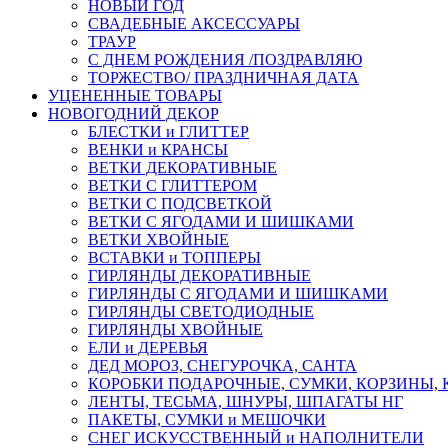
НОВЫЙ ГОД
СВАДЕБНЫЕ АКСЕССУАРЫ
ТРАУР
С ДНЕМ РОЖДЕНИЯ /ПОЗДРАВЛЯЮ
ТОРЖЕСТВО/ ПРАЗДНИЧНАЯ ДАТА
УЦЕНЕННЫЕ ТОВАРЫ
НОВОГОДНИЙ ДЕКОР
БЛЕСТКИ и ГЛИТТЕР
ВЕНКИ и КРАНСЫ
ВЕТКИ ДЕКОРАТИВНЫЕ
ВЕТКИ С ГЛИТТЕРОМ
ВЕТКИ С ПОДСВЕТКОЙ
ВЕТКИ С ЯГОДАМИ И ШИШКАМИ
ВЕТКИ ХВОЙНЫЕ
ВСТАВКИ и ТОППЕРЫ
ГИРЛЯНДЫ ДЕКОРАТИВНЫЕ
ГИРЛЯНДЫ С ЯГОДАМИ И ШИШКАМИ
ГИРЛЯНДЫ СВЕТОДИОДНЫЕ
ГИРЛЯНДЫ ХВОЙНЫЕ
ЕЛИ и ДЕРЕВЬЯ
ДЕД МОРОЗ, СНЕГУРОЧКА, САНТА
КОРОБКИ ПОДАРОЧНЫЕ, СУМКИ, КОРЗИНЫ,
ЛЕНТЫ, ТЕСЬМА, ШНУРЫ, ШПАГАТЫ НГ
ПАКЕТЫ, СУМКИ и МЕШОЧКИ
СНЕГ ИСКУССТВЕННЫЙ и НАПОЛНИТЕЛИ