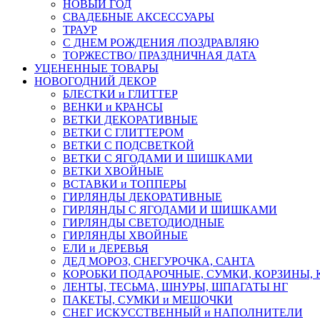
НОВЫЙ ГОД
СВАДЕБНЫЕ АКСЕССУАРЫ
ТРАУР
С ДНЕМ РОЖДЕНИЯ /ПОЗДРАВЛЯЮ
ТОРЖЕСТВО/ ПРАЗДНИЧНАЯ ДАТА
УЦЕНЕННЫЕ ТОВАРЫ
НОВОГОДНИЙ ДЕКОР
БЛЕСТКИ и ГЛИТТЕР
ВЕНКИ и КРАНСЫ
ВЕТКИ ДЕКОРАТИВНЫЕ
ВЕТКИ С ГЛИТТЕРОМ
ВЕТКИ С ПОДСВЕТКОЙ
ВЕТКИ С ЯГОДАМИ И ШИШКАМИ
ВЕТКИ ХВОЙНЫЕ
ВСТАВКИ и ТОППЕРЫ
ГИРЛЯНДЫ ДЕКОРАТИВНЫЕ
ГИРЛЯНДЫ С ЯГОДАМИ И ШИШКАМИ
ГИРЛЯНДЫ СВЕТОДИОДНЫЕ
ГИРЛЯНДЫ ХВОЙНЫЕ
ЕЛИ и ДЕРЕВЬЯ
ДЕД МОРОЗ, СНЕГУРОЧКА, САНТА
КОРОБКИ ПОДАРОЧНЫЕ, СУМКИ, КОРЗИНЫ,
ЛЕНТЫ, ТЕСЬМА, ШНУРЫ, ШПАГАТЫ НГ
ПАКЕТЫ, СУМКИ и МЕШОЧКИ
СНЕГ ИСКУССТВЕННЫЙ и НАПОЛНИТЕЛИ