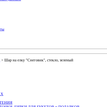
кты
Ы
>
Шар на елку "Снеговик", стекло, зеленый
АХ
СТЕНИЯ
ТОЧКИ, БИРКИ ДЛЯ БУКЕТОВ и ПОДАРКОВ