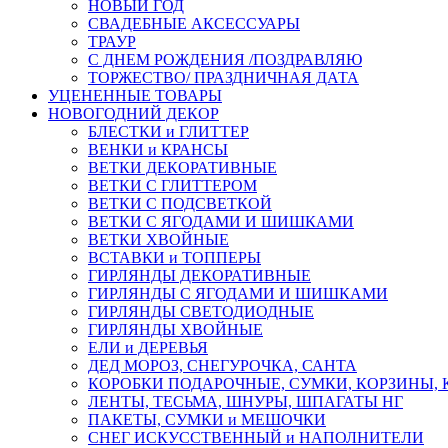
НОВЫЙ ГОД
СВАДЕБНЫЕ АКСЕССУАРЫ
ТРАУР
С ДНЕМ РОЖДЕНИЯ /ПОЗДРАВЛЯЮ
ТОРЖЕСТВО/ ПРАЗДНИЧНАЯ ДАТА
УЦЕНЕННЫЕ ТОВАРЫ
НОВОГОДНИЙ ДЕКОР
БЛЕСТКИ и ГЛИТТЕР
ВЕНКИ и КРАНСЫ
ВЕТКИ ДЕКОРАТИВНЫЕ
ВЕТКИ С ГЛИТТЕРОМ
ВЕТКИ С ПОДСВЕТКОЙ
ВЕТКИ С ЯГОДАМИ И ШИШКАМИ
ВЕТКИ ХВОЙНЫЕ
ВСТАВКИ и ТОППЕРЫ
ГИРЛЯНДЫ ДЕКОРАТИВНЫЕ
ГИРЛЯНДЫ С ЯГОДАМИ И ШИШКАМИ
ГИРЛЯНДЫ СВЕТОДИОДНЫЕ
ГИРЛЯНДЫ ХВОЙНЫЕ
ЕЛИ и ДЕРЕВЬЯ
ДЕД МОРОЗ, СНЕГУРОЧКА, САНТА
КОРОБКИ ПОДАРОЧНЫЕ, СУМКИ, КОРЗИНЫ,
ЛЕНТЫ, ТЕСЬМА, ШНУРЫ, ШПАГАТЫ НГ
ПАКЕТЫ, СУМКИ и МЕШОЧКИ
СНЕГ ИСКУССТВЕННЫЙ и НАПОЛНИТЕЛИ