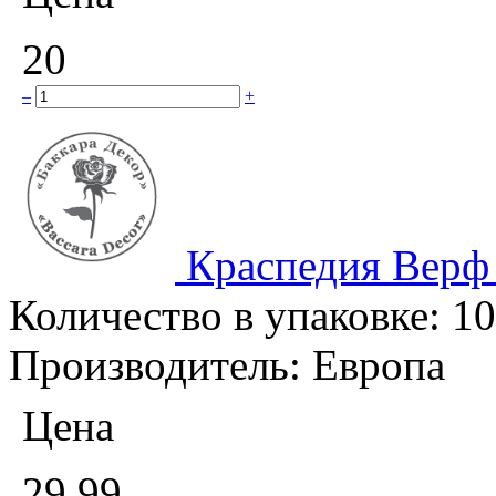
20
–
+
Краспедия Верф
Количество в упаковке:
10
Производитель:
Европа
Цена
29.99