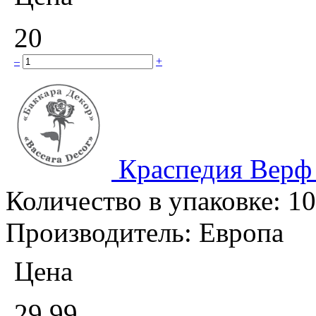
20
–
+
Краспедия Верф
Количество в упаковке:
10
Производитель:
Европа
Цена
29.99