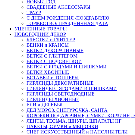
НОВЫЙ ГОД
СВАДЕБНЫЕ АКСЕССУАРЫ
ТРАУР
С ДНЕМ РОЖДЕНИЯ /ПОЗДРАВЛЯЮ
ТОРЖЕСТВО/ ПРАЗДНИЧНАЯ ДАТА
УЦЕНЕННЫЕ ТОВАРЫ
НОВОГОДНИЙ ДЕКОР
БЛЕСТКИ и ГЛИТТЕР
ВЕНКИ и КРАНСЫ
ВЕТКИ ДЕКОРАТИВНЫЕ
ВЕТКИ С ГЛИТТЕРОМ
ВЕТКИ С ПОДСВЕТКОЙ
ВЕТКИ С ЯГОДАМИ И ШИШКАМИ
ВЕТКИ ХВОЙНЫЕ
ВСТАВКИ и ТОППЕРЫ
ГИРЛЯНДЫ ДЕКОРАТИВНЫЕ
ГИРЛЯНДЫ С ЯГОДАМИ И ШИШКАМИ
ГИРЛЯНДЫ СВЕТОДИОДНЫЕ
ГИРЛЯНДЫ ХВОЙНЫЕ
ЕЛИ и ДЕРЕВЬЯ
ДЕД МОРОЗ, СНЕГУРОЧКА, САНТА
КОРОБКИ ПОДАРОЧНЫЕ, СУМКИ, КОРЗИНЫ,
ЛЕНТЫ, ТЕСЬМА, ШНУРЫ, ШПАГАТЫ НГ
ПАКЕТЫ, СУМКИ и МЕШОЧКИ
СНЕГ ИСКУССТВЕННЫЙ и НАПОЛНИТЕЛИ