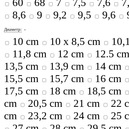
60
68
7
7,5
7,6
7
8,6
9
9,2
9,5
9,6
Диаметр:
10 cm
10 х 8,5 cm
10,
11,8 cm
12 cm
12.5 c
13,5 cm
13,9 cm
14 cm
15,5 cm
15,7 cm
16 cm
17,5 cm
18 cm
18,5 cm
cm
20,5 cm
21 cm
22 
cm
23,2 cm
24 cm
25 
27 cm
28 cm
29,5 cm