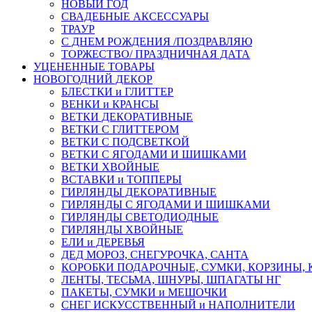
НОВЫЙ ГОД
СВАДЕБНЫЕ АКСЕССУАРЫ
ТРАУР
С ДНЕМ РОЖДЕНИЯ /ПОЗДРАВЛЯЮ
ТОРЖЕСТВО/ ПРАЗДНИЧНАЯ ДАТА
УЦЕНЕННЫЕ ТОВАРЫ
НОВОГОДНИЙ ДЕКОР
БЛЕСТКИ и ГЛИТТЕР
ВЕНКИ и КРАНСЫ
ВЕТКИ ДЕКОРАТИВНЫЕ
ВЕТКИ С ГЛИТТЕРОМ
ВЕТКИ С ПОДСВЕТКОЙ
ВЕТКИ С ЯГОДАМИ И ШИШКАМИ
ВЕТКИ ХВОЙНЫЕ
ВСТАВКИ и ТОППЕРЫ
ГИРЛЯНДЫ ДЕКОРАТИВНЫЕ
ГИРЛЯНДЫ С ЯГОДАМИ И ШИШКАМИ
ГИРЛЯНДЫ СВЕТОДИОДНЫЕ
ГИРЛЯНДЫ ХВОЙНЫЕ
ЕЛИ и ДЕРЕВЬЯ
ДЕД МОРОЗ, СНЕГУРОЧКА, САНТА
КОРОБКИ ПОДАРОЧНЫЕ, СУМКИ, КОРЗИНЫ,
ЛЕНТЫ, ТЕСЬМА, ШНУРЫ, ШПАГАТЫ НГ
ПАКЕТЫ, СУМКИ и МЕШОЧКИ
СНЕГ ИСКУССТВЕННЫЙ и НАПОЛНИТЕЛИ