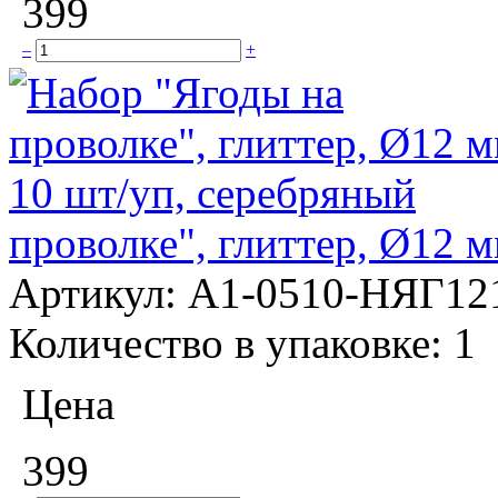
399
–
+
проволке", глиттер, Ø12 
Артикул:
А1-0510-НЯГ12
Количество в упаковке:
1
Цена
399