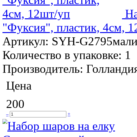
На
"Фуксия", пластик, 4см, 
Артикул:
SYH-G2795мал
Количество в упаковке:
1
Производитель:
Голланди
Цена
200
–
+